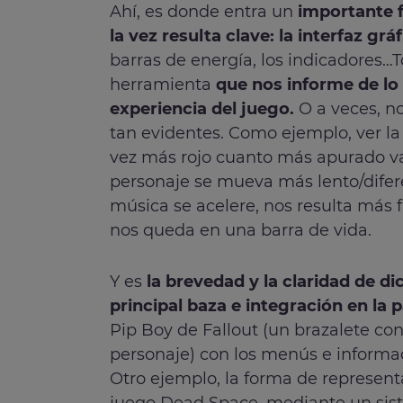
Ahí, es donde entra un
importante 
la vez resulta clave: la interfaz gráf
barras de energía, los indicadores…
herramienta
que nos informe de lo 
experiencia del juego.
O a veces, n
tan evidentes. Como ejemplo, ver la
vez más rojo cuanto más apurado v
personaje se mueva más lento/difere
música se acelere, nos resulta más f
nos queda en una barra de vida.
Y es
la brevedad y la claridad de di
principal baza e integración en la p
Pip Boy de Fallout (un brazalete con
personaje) con los menús e informac
Otro ejemplo, la forma de representa
juego Dead Space, mediante un sist