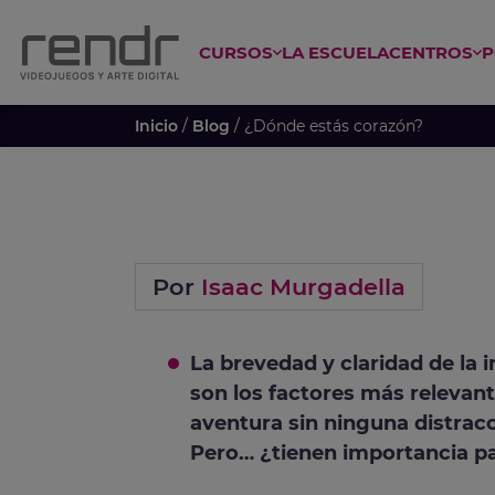
CURSOS
LA ESCUELA
CENTROS
P
 ESPECIALIZADO EN ANIME
CURSO GAME DESIGN Y PROGRAM
Inicio
/
Blog
/ ¿Dónde estás corazón?
Por
Isaac Murgadella
La brevedad y claridad de la 
son los factores más relevante
aventura sin ninguna distrac
Pero… ¿tienen importancia pa