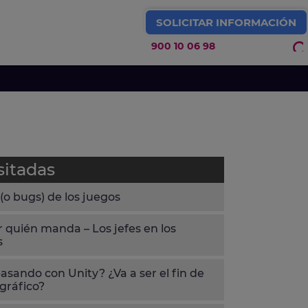
SOLICITAR INFORMACIÓN
900 10 06 98
IDEOJUEGOS Y ARTE 3D
sitadas
 (o bugs) de los juegos
 quién manda – Los jefes en los
s
asando con Unity? ¿Va a ser el fin de
gráfico?