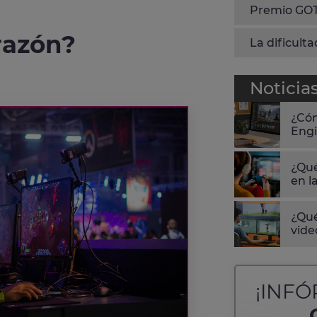
Premio GOTY
razón?
La dificult
Noticia
¿Cóm
Engi
¿Qué
en l
¿Qué
vide
¡INF