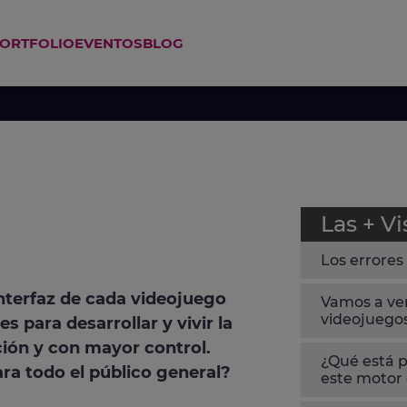
ORTFOLIO
EVENTOS
BLOG
ACIÓN VIDEOJUEGOS
CURSO SUPERIOR PROGRAMACIÓN V
CURSO PROGRAMACIÓN UNITY 3D VIDEOJUEGOS
CURSO PROGRAMACIÓN UNREAL ENGINE VIDEOJUEGOS
Las + Vi
Los errores
interfaz de cada videojuego
Vamos a ver
videojuego
s para desarrollar y vivir la
ción y con mayor control.
¿Qué está p
ra todo el público general?
este motor 