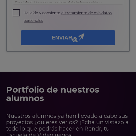
Finalidad: Atender su solicitud de información y
prospección comercial
Derechos: Puede acceder, rectificar y suprimir sus
He leído y consiento
el tratamiento de mis datos
datos, así como otros derechos tal y como se explica en
personales
nuestra
política de privacidad
.
ENVIAR
Portfolio de nuestros
alumnos
Nuestros alumnos ya han llevado a cabo sus
proyectos ¿quieres verlos? ¡Echa un vistazo a
todo lo que podrás hacer en Rendr, tu
Escuela de Videojuegos!