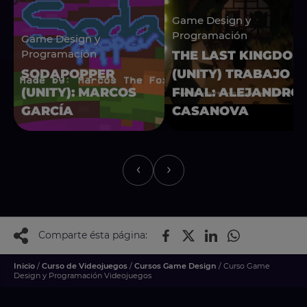
Game Design y
Programación
Game Design y
Programación
THE LAST KINGDOM
SODAPOPPER
(UNITY) TRABAJO
(UNITY): MARCOS
FINAL: ALEJANDRO
GARCÍA
CASANOVA
Comparte ésta página:
Inicio
/
Curso de Videojuegos
/
Cursos Game Design
/ Curso Game
Design y Programación Videojuegos