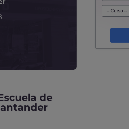
er
8
 Escuela de
Santander