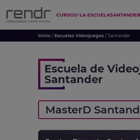
CURSOS
LA ESCUELA
SANTANDE
 ESPECIALIZADO EN ANIME
CURSO GAME DESIGN Y PROGRAM
Inicio
/
Escuelas Videojuegos
/ Santander
Escuela de Vide
Santander
MasterD Santand