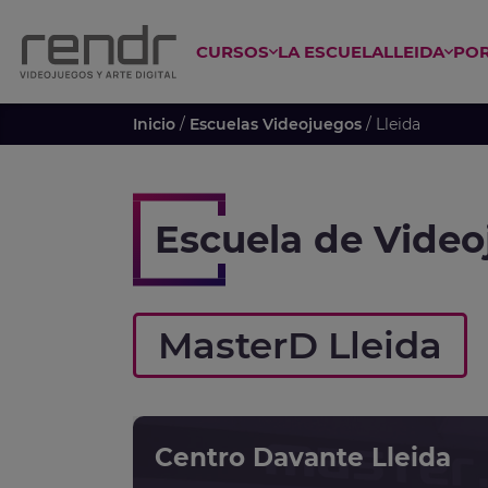
CURSOS
LA ESCUELA
LLEIDA
POR
 ESPECIALIZADO EN ANIME
CURSO GAME DESIGN Y PROGRAM
Inicio
/
Escuelas Videojuegos
/ Lleida
Escuela de Video
MasterD Lleida
Centro Davante Lleida