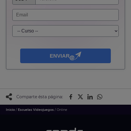
ENVIAR
Comparte ésta página:
Inicio
/
Escuelas Videojuegos
/ Online