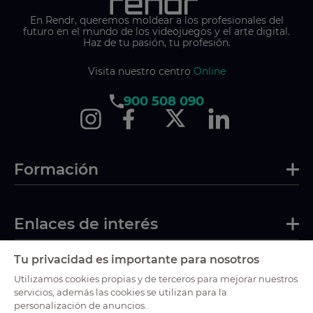
En Rendr, queremos moldear a los profesionales del
futuro en el mundo de los videojuegos y el arte digital.
Haz de tu pasión, tu profesión.
Visita nuestro centro
Online
900 508 090
Formación
Enlaces de interés
Tu privacidad es importante para nosotros
Certificaciones
Utilizamos cookies propias y de terceros para mejorar nuestros
servicios, además las cookies se utilizan para la
personalización de anuncios.