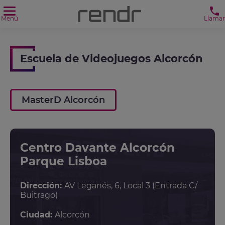
Menú
Llamar
Escuela de Videojuegos Alcorcón
MasterD Alcorcón
Centro Davante Alcorcón
Parque Lisboa
Dirección:
AV Leganés, 6, Local 3 (Entrada C/
Buitrago)
Ciudad:
Alcorcón