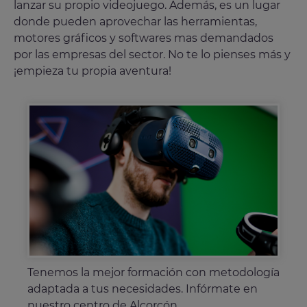
lanzar su propio videojuego. Además, es un lugar
donde pueden aprovechar las herramientas,
motores gráficos y softwares mas demandados
por las empresas del sector. No te lo pienses más y
¡empieza tu propia aventura!
Elige tu curso profesional en Alcorcón e
Tenemos la mejor formación con metodología
Conoce la Escuela de Videojuegos Rendr en
Estudia Unity 3D con el curso especializado
impulsa tu talento con la Escuela Rendr
adaptada a tus necesidades. Infórmate en
Alcorcón y especialízate en el sector de los
de la Escuela Rendr de MasterD.
MasterD.
nuestro centro de Alcorcón.
videojuegos. ¡Sector en auge!