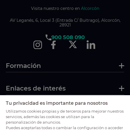
Visita nuestro centro en
Alcorcón
AV Leganés, 6, Local 3 (Entrada C/ Buitrago), Alcorcón,
28921
900 508 090
Formación
Enlaces de interés
Tu privacidad es importante para nosotros
Certificaciones
Utilizamos cookies propias y de terceros para mejorar nuestros
servicios, además las cookies se utilizan para la
personalización de anuncios.
Puedes aceptarlas todas o cambiar la configuración o acceder