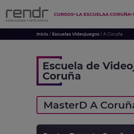
CURSOS
LA ESCUELA
A CORUÑA
 ESPECIALIZADO EN ANIME
CURSO GAME DESIGN Y PROGRAM
Inicio
/
Escuelas Videojuegos
/ A Coruña
Escuela de Video
Coruña
MasterD A Coruñ