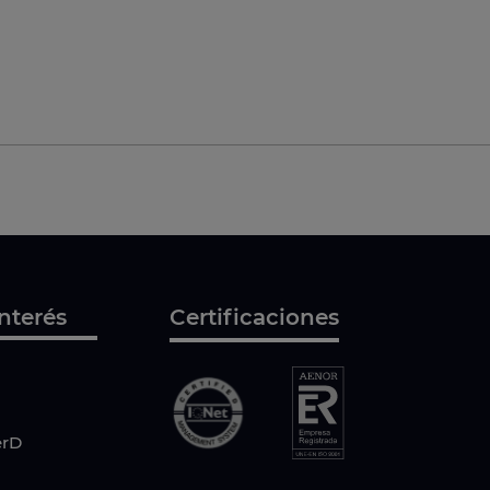
nterés
Certificaciones
erD