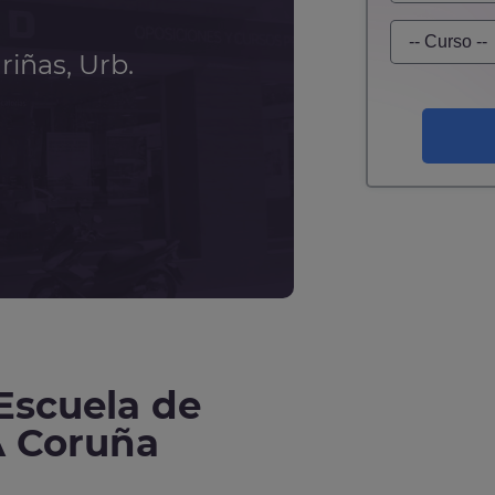
iñas, Urb.
 Escuela de
A Coruña