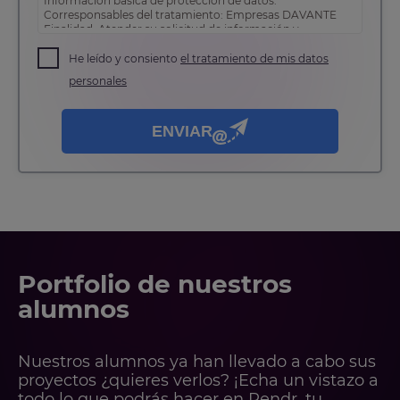
Información básica de protección de datos:
Corresponsables del tratamiento: Empresas DAVANTE
Finalidad: Atender su solicitud de información y
prospección comercial
Derechos: Puede acceder, rectificar y suprimir sus
He leído y consiento
el tratamiento de mis datos
datos, así como otros derechos tal y como se explica en
personales
nuestra
política de privacidad
.
ENVIAR
Portfolio de nuestros
alumnos
Nuestros alumnos ya han llevado a cabo sus
proyectos ¿quieres verlos? ¡Echa un vistazo a
todo lo que podrás hacer en Rendr, tu