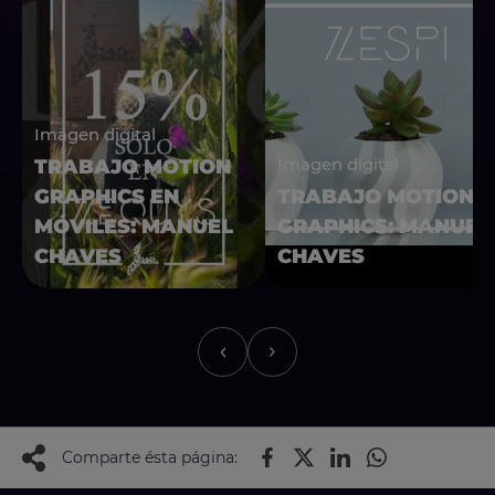
Imagen digital
Imagen digital
TRABAJO MOTION
GRAPHICS EN
TRABAJO MOTION
MÓVILES: MANUEL
GRAPHICS: MANUEL
CHAVES
CHAVES
Comparte ésta página: