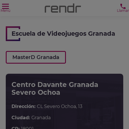
Menú
Llamar
Escuela de Videojuegos Granada
MasterD Granada
Centro Davante Granada
Severo Ochoa
Dirección:
CL Severo Ochoa, 13
Ciudad:
Granada
CP:
18001