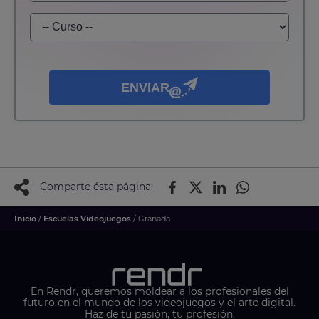
ENVIAR
Comparte ésta página:
Inicio
/
Escuelas Videojuegos
/ Granada
En Rendr, queremos moldear a los profesionales del
futuro en el mundo de los videojuegos y el arte digital.
Haz de tu pasión, tu profesión.