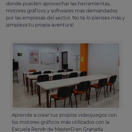
donde pueden aprovechar las herramientas,
motores gráficos y softwares mas demandados
por las empresas del sector. No te lo pienses más y
¡empieza tu propia aventura!
Con la Escuela de Videojuegos Rendr en
Aprende a crear tus propios videojuegos con
Con los cursos de programación adquirirás
Granada crearás y desarrollaras personajes,
Conviértete en creador y diseñador de
los motores gráficos más utilizados con la
una solida base para la creación de
escenarios, assets y mucho más para
videojuegos con la Escuela Rendr de Granada.
Escuela Rendr de MasterD en Granada
videojuegos en múltiples dispositivos.