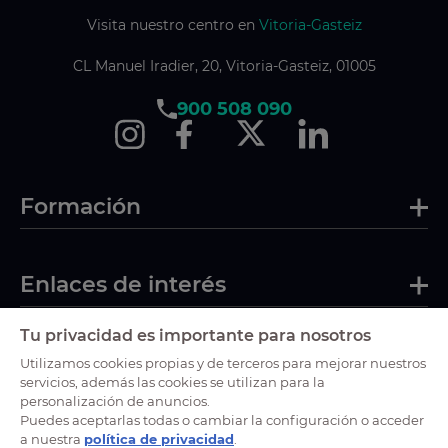
Visita nuestro centro en
Vitoria-Gasteiz
CL Manuel Iradier, 20, Vitoria-Gasteiz, 01005
900 508 090
Formación
Enlaces de interés
Tu privacidad es importante para nosotros
Certificaciones
Utilizamos cookies propias y de terceros para mejorar nuestros
servicios, además las cookies se utilizan para la
personalización de anuncios.
Puedes aceptarlas todas o cambiar la configuración o acceder
a nuestra
política de privacidad
.