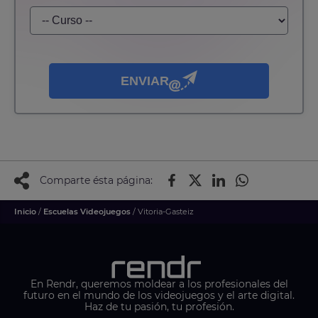
ENVIAR
Comparte ésta página:
Inicio
/
Escuelas Videojuegos
/ Vitoria-Gasteiz
En Rendr, queremos moldear a los profesionales del
futuro en el mundo de los videojuegos y el arte digital.
Haz de tu pasión, tu profesión.