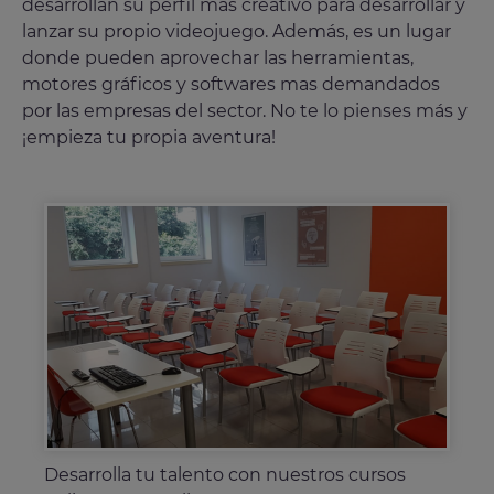
desarrollan su perfil más creativo para desarrollar y
lanzar su propio videojuego. Además, es un lugar
donde pueden aprovechar las herramientas,
motores gráficos y softwares mas demandados
por las empresas del sector. No te lo pienses más y
¡empieza tu propia aventura!
Conviértete en artista 3D y plasma tus ideas
Accede al mercado laboral con expertos en
Desarrolla tu talento con nuestros cursos
Especialízate como diseñador de videojuegos
de diseño para un videojuego. ¡Cursos