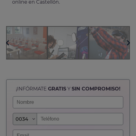
activos de la Escuela Rendr en Castellón.
online en Castellón.
con la Escuela Rendr de Castellón.
Profesionales Online!
¡INFÓRMATE
GRATIS
Y
SIN COMPROMISO!
0034