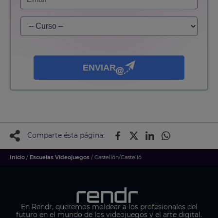
ENVIAR
Comparte ésta página:
Inicio
/
Escuelas Videojuegos
/ Castellón/Castelló
En Rendr, queremos moldear a los profesionales del
futuro en el mundo de los videojuegos y el arte digital.