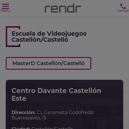
Menú
Llamar
Escuela de Videojuegos
Castellón/Castelló
MasterD Castellón/Castelló
Centro Davante Castellón
Este
Dirección:
CL Ceramista Godofredo
Buenosaires, 15