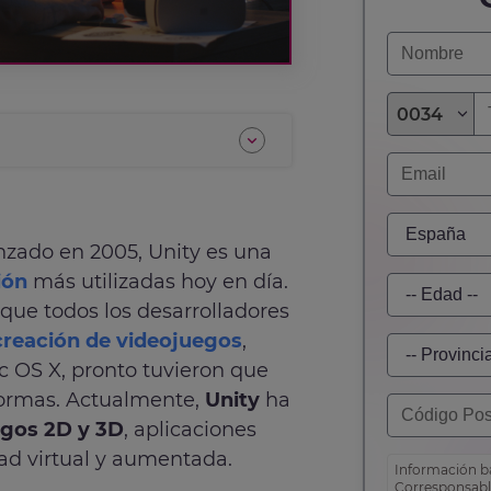
0034
nzado en 2005, Unity es una
ión
más utilizadas hoy en día.
 que todos los desarrolladores
creación de videojuegos
,
c OS X, pronto tuvieron que
formas. Actualmente,
Unity
ha
egos 2D y 3D
, aplicaciones
dad virtual y aumentada.
Información bá
Corresponsabl