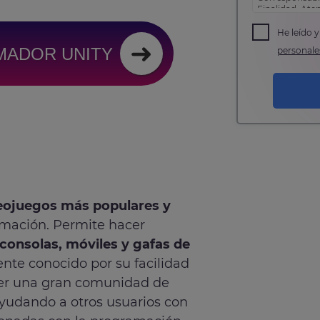
Finalidad: Ate
comercial
Derechos: Pued
He leído 
como otros der
MADOR UNITY
personale
política de pri
eojuegos más populares y
mación. Permite hacer
consolas, móviles y gafas de
ente conocido por su facilidad
ner una gran comunidad de
ayudando a otros usuarios con