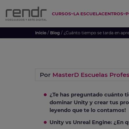
CURSOS
LA ESCUELA
CENTROS
P
 ESPECIALIZADO EN ANIME
CURSO GAME DESIGN Y PROGRAM
Inicio
/
Blog
/ ¿Cuánto tiempo se tarda en apr
Por
MasterD Escuelas Profes
¿Te has preguntado cuánto t
dominar Unity y crear tus pr
leyendo que te lo contamos!
Unity vs Unreal Engine: ¿En q