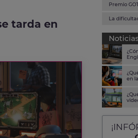
Premio GOTY
La dificult
e tarda en
Noticia
¿Cóm
Engi
¿Qué
en l
¿Qué
vide
¡INF