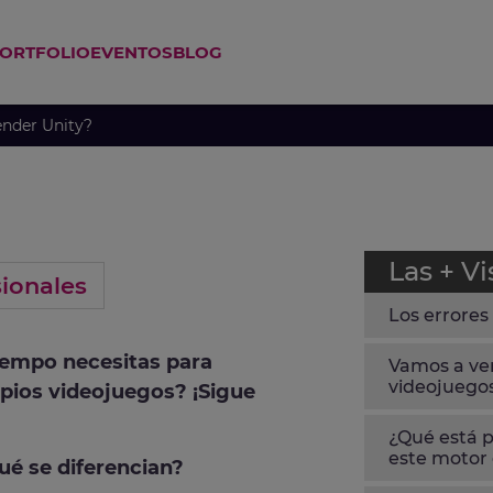
ORTFOLIO
EVENTOS
BLOG
ACIÓN VIDEOJUEGOS
CURSO SUPERIOR PROGRAMACIÓN V
CURSO PROGRAMACIÓN UNITY 3D VIDEOJUEGOS
CURSO PROGRAMACIÓN UNREAL ENGINE VIDEOJUEGOS
ender Unity?
Las + Vi
ionales
Los errores
iempo necesitas para
Vamos a ver
videojuego
opios videojuegos? ¡Sigue
¿Qué está p
este motor 
ué se diferencian?