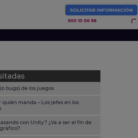
SOLICITAR INFORMACIÓN
900 10 06 98
IDEOJUEGOS Y ARTE 3D
sitadas
 (o bugs) de los juegos
 quién manda – Los jefes en los
s
asando con Unity? ¿Va a ser el fin de
gráfico?