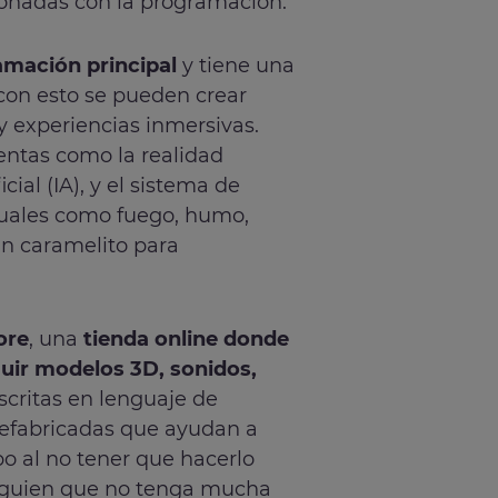
cionadas con la programación.
mación principal
y tiene una
 con esto se pueden crear
y experiencias inmersivas.
ntas como la realidad
cial (IA), y el sistema de
isuales como fuego, humo,
un caramelito para
ore
, una
tienda online donde
uir modelos 3D, sonidos,
scritas en lenguaje de
refabricadas que ayudan a
o al no tener que hacerlo
alguien que no tenga mucha