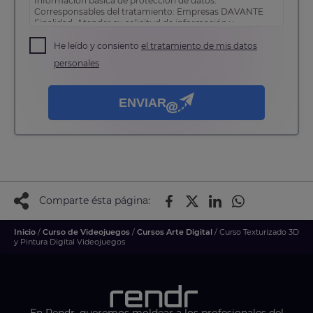
Información básica de protección de datos:
Corresponsables del tratamiento: Empresas DAVANTE
Finalidad: Atender su solicitud de información y
prospección comercial
Derechos: Puede acceder, rectificar y suprimir sus
He leído y consiento
el tratamiento de mis datos
datos, así como otros derechos tal y como se explica en
personales
nuestra
política de privacidad
.
ENVIAR
Comparte ésta página:
Inicio
/
Curso de Videojuegos
/
Cursos Arte Digital
/ Curso Texturizado 3D
y Pintura Digital Videojuegos
En Rendr, queremos moldear a los profesionales del