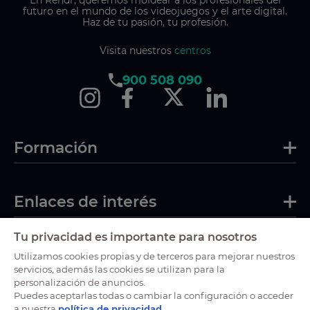
futuro en el mundo de los videojuegos y el arte digital.
Haz de tu pasión, tu profesión.
Visita nuestros
centros
900 508 090
Formación
Enlaces de interés
Tu privacidad es importante para nosotros
Certificaciones
Utilizamos cookies propias y de terceros para mejorar nuestros
servicios, además las cookies se utilizan para la
personalización de anuncios.
Puedes aceptarlas todas o cambiar la configuración o acceder
a nuestra
política de privacidad
.